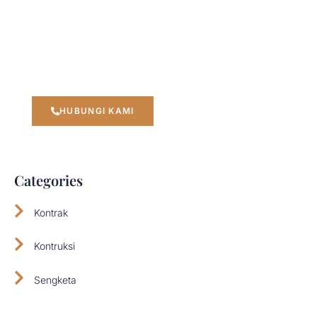
Jangan Ragu Untuk Menghubungi Kami
“Mewujudkan Perusahaan Aman, Kuat, dan
Berintegritas”
HUBUNGI KAMI
Categories
Kontrak
Kontruksi
Sengketa